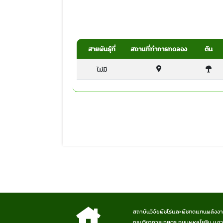
สายพันธุ์ที่
สถานที่ทำการทดลอง
ต้น
ไม่มี
สถาบันวิจัยพืชไร่และพืชทดแทนพลังง
กรมวิชาการเกษตร ถนนพหลโยธิน แขวง