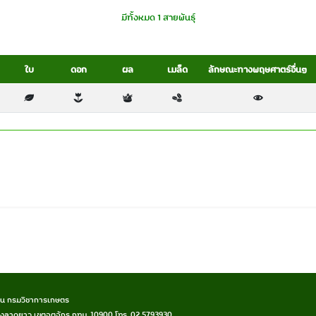
มีทั้งหมด 1 สายพันธุ์
ใบ
ดอก
ผล
เมล็ด
ลักษณะทางพฤษศาตร์อื่นๆ
าน กรมวิชาการเกษตร
ลาดยาว เขตจตุจักร กทม. 10900 โทร. 02 5793930