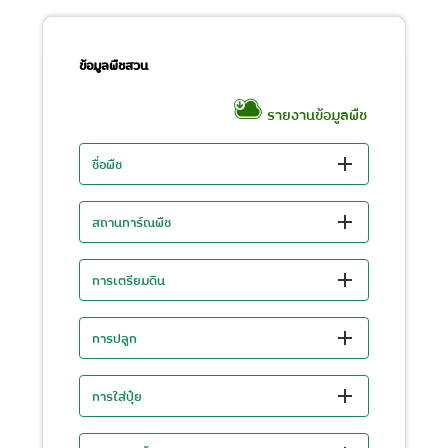
ข้อมูลพืชสวน
รายงานข้อมูลพืช
ชื่อพืช
สถานการ์ณพืช
การเตรียมดิน
การปลูก
การใส่ปุ๋ย