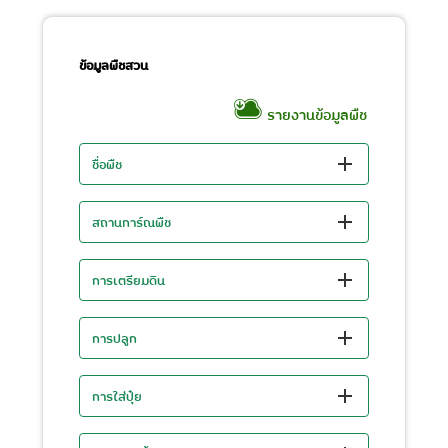
ข้อมูลพืชสวน
รายงานข้อมูลพืช
ชื่อพืช
สถานการ์ณพืช
การเตรียมดิน
การปลูก
การใส่ปุ๋ย