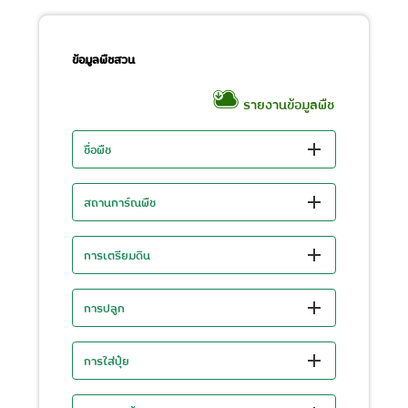
ข้อมูลพืชสวน
รายงานข้อมูลพืช
ชื่อพืช
สถานการ์ณพืช
การเตรียมดิน
การปลูก
การใส่ปุ๋ย