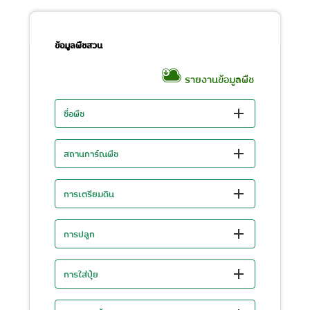
ข้อมูลพืชสวน
รายงานข้อมูลพืช
ชื่อพืช
สถานการ์ณพืช
การเตรียมดิน
การปลูก
การใส่ปุ๋ย