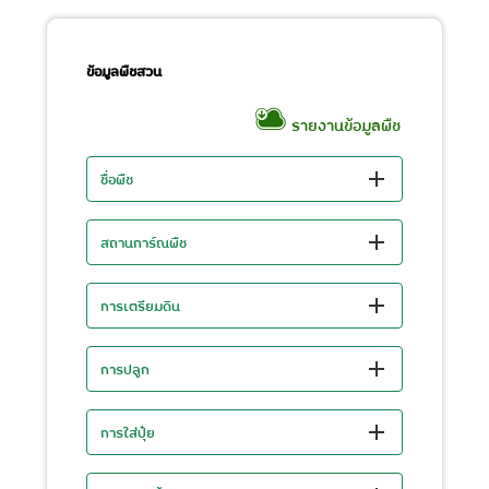
ข้อมูลพืชสวน
รายงานข้อมูลพืช
ชื่อพืช
สถานการ์ณพืช
การเตรียมดิน
การปลูก
การใส่ปุ๋ย