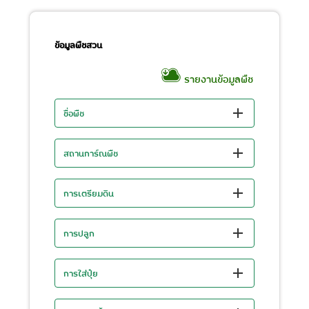
ข้อมูลพืชสวน
รายงานข้อมูลพืช
ชื่อพืช
สถานการ์ณพืช
การเตรียมดิน
การปลูก
การใส่ปุ๋ย