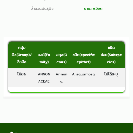
จำนวนพันธุ์พืช
รายละเอียด
กลุ่ม
ชนิด
พืช(Group)/
วงศ์(Fa
สกุล(G
ชนิด(specific
ย่อย(Subspe
ชื่อพืช
mily)
enus)
epithet)
cies)
ไม้ผล
ANNON
Annon
A. squamosa
ไม่ได้ระบุ
ACEAE
a