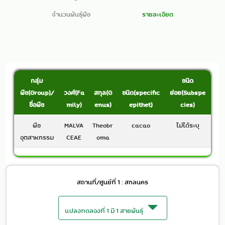
จำนวนพันธุ์พืช
รายละเอียด
กลุ่ม
ชนิด
พืช(Group)/
วงศ์(Fa
สกุล(G
ชนิด(specific
ย่อย(Subspe
ชื่อพืช
mily)
enus)
epithet)
cies)
พืช
MALVA
Theobr
cacao
ไม่ได้ระบุ
อุตสาหกรรม
CEAE
oma
สถานที่/ศูนย์ที่ 1 : สกลนคร
แปลงทดลองที่ 1 มี 1 สายพันธุ์